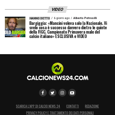
ha espresso interesse per il giovane inglese,
VIDEO
volendolo affiancare al proprio
wonderkid
.
6 giorni ago
Alberto Petrosilli
HANNO DETTO
Anche il
Manchester City
, sempre alla
Bargiggia: «Mancini voleva solo la Nazionale. Vi
svelo cosa è successo davvero dietro le quinte
ricerca di giovani promesse,
ha monitorato i
della FIGC. Campionato Primavera male del
calcio italiano» ESCLUSIVA e VIDEO
progressi di Dowman
. Tuttavia, l’Arsenal è
determinato a trattenere il giocatore
,
considerandolo una parte fondamentale del
futuro del club e pianificando la sua
integrazione graduale nella prima squadra
sotto la guida di
Mikel Arteta
.
LA PLAYLIST DELLE NOSTRE TOP NEWS
SCARICA L’APP DI CALCIO NEWS 24
CONTATTI
REDAZIONE
PRIVACY POLICY E TRATTAMENTO DEI DATI PERSONALI