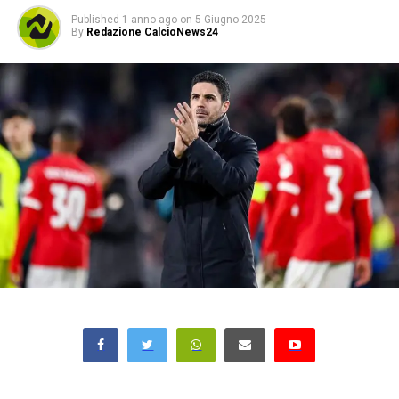
Published
1 anno ago
on
5 Giugno 2025
By
Redazione CalcioNews24