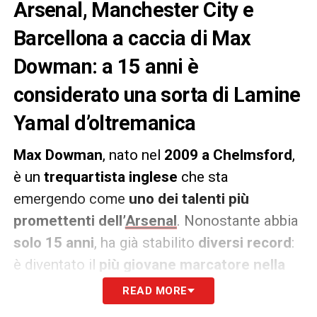
Arsenal, Manchester City e
Barcellona a caccia di Max
Dowman: a 15 anni è
considerato una sorta di Lamine
Yamal d’oltremanica
Max Dowman
, nato nel
2009 a Chelmsford
,
è un
trequartista inglese
che sta
emergendo come
uno dei talenti più
promettenti dell’
Arsenal
. Nonostante abbia
solo 15 anni
, ha già stabilito
diversi record
:
è diventato il
più giovane marcatore nella
storia della UEFA Youth League
a
14 anni, 8
READ MORE
mesi e 19 giorni
, segnando contro l’
Atalanta