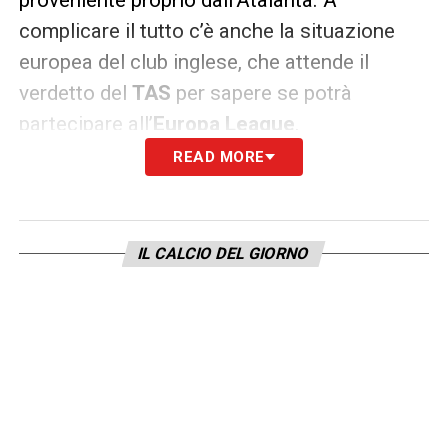
complicare il tutto c’è anche la situazione
europea del club inglese, che attende il
verdetto del
TAS
per sapere se potrà
partecipare all’
Europa League
.
READ MORE
Il
duello di mercato
resta aperto:
Muniz
piace per età e prospettiva,
Mateta
per
esperienza e rendimento. La
Dea
dovrà
IL CALCIO DEL GIORNO
valutare bene il profilo giusto, ma l’obiettivo è
chiaro: un centravanti vero per completare
l’attacco.
LA PLAYLIST DELLE NOSTRE TOP NEWS