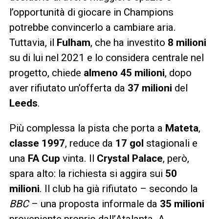
l’opportunità di giocare in Champions
potrebbe convincerlo a cambiare aria.
Tuttavia, il
Fulham
, che ha investito
8 milioni
su di lui nel 2021 e lo considera centrale nel
progetto, chiede
almeno 45 milioni
, dopo
aver rifiutato un’offerta da
37 milioni
del
Leeds
.
Più complessa la pista che porta a
Mateta
,
classe 1997
, reduce da
17 gol
stagionali e
una
FA Cup
vinta. Il
Crystal Palace
, però,
spara alto: la richiesta si aggira sui
50
milioni
. Il club ha già rifiutato – secondo la
BBC
– una proposta informale da
35 milioni
proveniente proprio dall’Atalanta. A