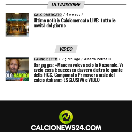
ULTIMISSIME
Resta però un aspetto da sistemare: il
4 ore ago
CALCIOMERCATO
Ultime notizie Calciomercato LIVE: tutte le
rendimento in trasferta. Se l’
Atalanta
di
novità del giorno
Gasperini compensava le difficoltà interne
con grandi exploit lontano da Bergamo, la
VIDEO
versione di Palladino ha mostrato fragilità
esterne, evidenziate dalle sconfitte contro
7 giorni ago
Alberto Petrosilli
HANNO DETTO
Bargiggia: «Mancini voleva solo la Nazionale. Vi
Verona in campionato e PSG in Champions
svelo cosa è successo davvero dietro le quinte
della FIGC. Campionato Primavera male del
League. Ora, le ultime due partite dell’anno
calcio italiano» ESCLUSIVA e VIDEO
offriranno un test importante: prima la
trasferta sul campo del Genoa, poi la sfida
all’Inter in casa. Due banchi di prova
fondamentali per capire se la Dea ha davvero
cambiato marcia.