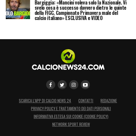
Bargiggia: «Mancini voleva solo la Nazionale. Vi
svelo cosa è successo davvero dietro le quinte
della FIGC. Campionato Primavera male del
calcio italiano» ESCLUSIVA e VIDEO
SCARICA L’APP DI CALCIO NEWS 24
CONTATTI
REDAZIONE
PRIVACY POLICY E TRATTAMENTO DEI DATI PERSONALI
INFORMATIVA ESTESA SUI COOKIE (COOKIE POLICY)
NETWORK SPORT REVIEW