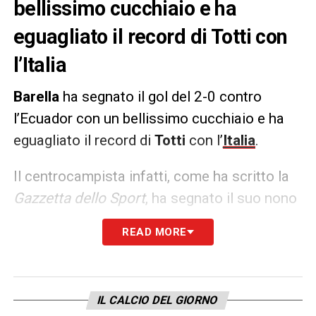
bellissimo cucchiaio e ha
eguagliato il record di Totti con
l’Italia
Barella
ha segnato il gol del 2-0 contro
l’Ecuador con un bellissimo cucchiaio e ha
eguagliato il record di
Totti
con l’
Italia
.
Il centrocampista infatti, come ha scritto la
Gazzetta dello Sport
, ha segnato il suo nono
gol in azzurro proprio come l’ex capitano
READ MORE
della Roma. Il giocatore dell’
Inter
ci ha
messo, però, cinque gare in meno (53 vs 58).
IL CALCIO DEL GIORNO
LA PLAYLIST DELLE NOSTRE TOP NEWS