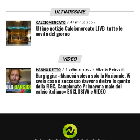
ULTIMISSIME
L’operazione
Belghali
potrebbe quindi
diventare una priorità per il mercato
47 minuti ago
CALCIOMERCATO
Ultime notizie Calciomercato LIVE: tutte le
invernale. Il club di Viale della Liberazione
novità del giorno
punta a rinforzare il settore difensivo con un
giocatore già pronto a competere ad alti
VIDEO
livelli, garantendo al contempo prospettiva e
1 settimana ago
Alberto Petrosilli
HANNO DETTO
margini di crescita. Nei prossimi giorni, la
Bargiggia: «Mancini voleva solo la Nazionale. Vi
svelo cosa è successo davvero dietro le quinte
dirigenza nerazzurra valuterà le strategie per
della FIGC. Campionato Primavera male del
calcio italiano» ESCLUSIVA e VIDEO
anticipare eventuali concorrenti e chiudere
l’accordo con l’Hellas, portando Belghali a
Milano come rinforzo chiave per la seconda
parte della stagione.
LA PLAYLIST DELLE NOSTRE TOP NEWS