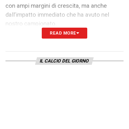
con ampi margini di crescita, ma anche
dall’impatto immediato che ha avuto nel
nostro campionato.
READ MORE
Un elemento da considerare per l’
affondo
Belghali
è la Coppa d’Africa: il terzino sarà
infatti impegnato con la sua nazionale a
IL CALCIO DEL GIORNO
inizio 2026, un’assenza che potrebbe
complicare il suo inserimento immediato
nella rosa di Cristian Chivu. Nonostante ciò, il
gradimento tecnico è totale: Belghali era
seguito dai nerazzurri già prima del suo
approdo in Italia, ma le prestazioni concrete
in Serie A hanno confermato tutte le qualità
evidenziate dagli scout dell’Inter.