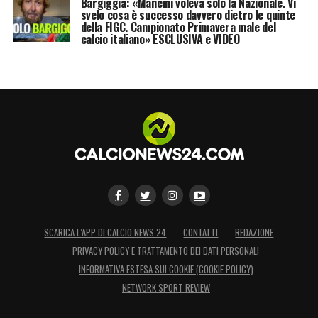
Bargiggia: «Mancini voleva solo la Nazionale. Vi
svelo cosa è successo davvero dietro le quinte
della FIGC. Campionato Primavera male del
calcio italiano» ESCLUSIVA e VIDEO
SCARICA L’APP DI CALCIO NEWS 24
CONTATTI
REDAZIONE
PRIVACY POLICY E TRATTAMENTO DEI DATI PERSONALI
INFORMATIVA ESTESA SUI COOKIE (COOKIE POLICY)
NETWORK SPORT REVIEW