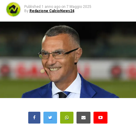
Published
1 anno ago
on
7 Maggio 2025
By
Redazione CalcioNews24