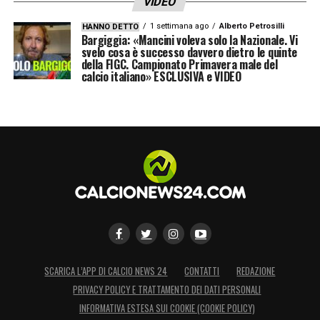
VIDEO
emozioni. Da casa è impossibile cogliere
1 settimana ago
Alberto Petrosilli
HANNO DETTO
Bargiggia: «Mancini voleva solo la Nazionale. Vi
l’elettricità che può attraversare uno stadio
svelo cosa è successo davvero dietro le quinte
in certe partite. E credo che ci stia
della FIGC. Campionato Primavera male del
calcio italiano» ESCLUSIVA e VIDEO
trasmetterlo ai telespettatori».
LA PLAYLIST DELLE NOSTRE TOP NEWS
SCARICA L’APP DI CALCIO NEWS 24
CONTATTI
REDAZIONE
PRIVACY POLICY E TRATTAMENTO DEI DATI PERSONALI
INFORMATIVA ESTESA SUI COOKIE (COOKIE POLICY)