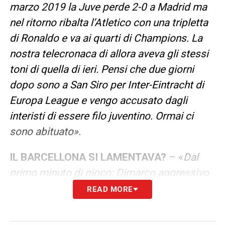
marzo 2019 la Juve perde 2-0 a Madrid ma
nel ritorno ribalta l’Atletico con una tripletta
di Ronaldo e va ai quarti di Champions. La
nostra telecronaca di allora aveva gli stessi
toni di quella di ieri. Pensi che due giorni
dopo sono a San Siro per Inter-Eintracht di
Europa League e vengo accusato dagli
interisti di essere filo juventino. Ormai ci
sono abituato».
IL BARCELLONA SI LAMENTAVA?
– «
Dal
primo minuto di gioco: Dimarco aggressivo
su Yamal e tutta la panchina che scatta in
READ MORE
piedi…
».