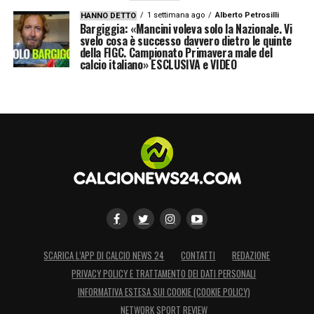
1 settimana ago
Alberto Petrosilli
HANNO DETTO
Bargiggia: «Mancini voleva solo la Nazionale. Vi
svelo cosa è successo davvero dietro le quinte
della FIGC. Campionato Primavera male del
calcio italiano» ESCLUSIVA e VIDEO
SCARICA L’APP DI CALCIO NEWS 24
CONTATTI
REDAZIONE
PRIVACY POLICY E TRATTAMENTO DEI DATI PERSONALI
INFORMATIVA ESTESA SUI COOKIE (COOKIE POLICY)
NETWORK SPORT REVIEW