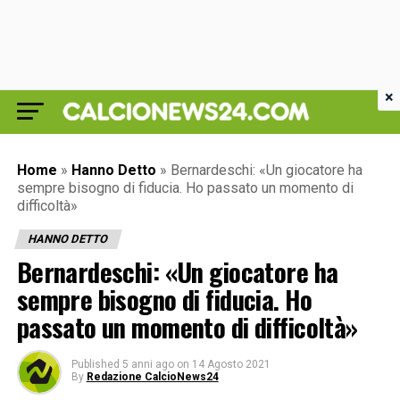
×
Home
»
Hanno Detto
»
Bernardeschi: «Un giocatore ha
sempre bisogno di fiducia. Ho passato un momento di
difficoltà»
HANNO DETTO
Bernardeschi: «Un giocatore ha
sempre bisogno di fiducia. Ho
passato un momento di difficoltà»
Published
5 anni ago
on
14 Agosto 2021
By
Redazione CalcioNews24