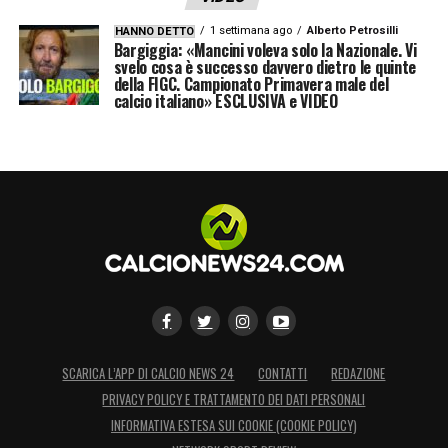
1 settimana ago
Alberto Petrosilli
HANNO DETTO
Bargiggia: «Mancini voleva solo la Nazionale. Vi
svelo cosa è successo davvero dietro le quinte
della FIGC. Campionato Primavera male del
calcio italiano» ESCLUSIVA e VIDEO
SCARICA L’APP DI CALCIO NEWS 24
CONTATTI
REDAZIONE
PRIVACY POLICY E TRATTAMENTO DEI DATI PERSONALI
INFORMATIVA ESTESA SUI COOKIE (COOKIE POLICY)