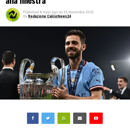
alla finestra
Published
8 mesi ago
on
26 Novembre 2025
By
Redazione CalcioNews24