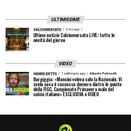
prossima estate, rappresenta un’opportunità
unica per la Vecchia Signora, che potrebbe
regalarsi un sogno a costo zero.
ULTIMISSIME
2 ore ago
CALCIOMERCATO
Ultime notizie Calciomercato LIVE: tutte le
LA PLAYLIST DELLE NOSTRE TOP NEWS
novità del giorno
VIDEO
1 settimana ago
Alberto Petrosilli
HANNO DETTO
Bargiggia: «Mancini voleva solo la Nazionale. Vi
svelo cosa è successo davvero dietro le quinte
della FIGC. Campionato Primavera male del
calcio italiano» ESCLUSIVA e VIDEO