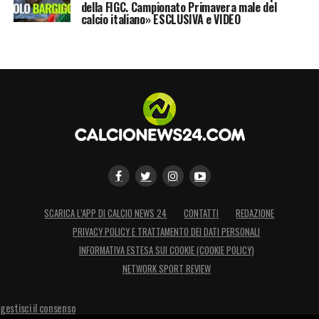
della FIGC. Campionato Primavera male del
scontento il Genoa, con il presidente Enrico
calcio italiano» ESCLUSIVA e VIDEO
Preziosi che dovrà guardare altrove per
regalare un nuovo playmaker al suo tecnico,
Davide Ballardini.
LA PLAYLIST DELLE NOSTRE TOP NEWS
SCARICA L’APP DI CALCIO NEWS 24
CONTATTI
REDAZIONE
PRIVACY POLICY E TRATTAMENTO DEI DATI PERSONALI
INFORMATIVA ESTESA SUI COOKIE (COOKIE POLICY)
NETWORK SPORT REVIEW
gestisci il consenso