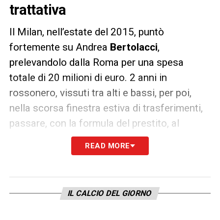
trattativa
Il Milan, nell’estate del 2015, puntò
fortemente su Andrea
Bertolacci
,
prelevandolo dalla Roma per una spesa
totale di 20 milioni di euro. 2 anni in
rossonero, vissuti tra alti e bassi, per poi,
nella scorsa finestra estiva di trasferimenti,
passare, con la formula del prestito, al
Genoa
. 15 presenze, 1 gol e 1 assist, dopo, il
READ MORE
centrocampista romano è tornato in
rossonero ma è soltanto di passaggio. I
rumors di
mercato
facevano pensare ad una
IL CALCIO DEL GIORNO
seconda esperienza con la maglia del
Grifone però, a sorpresa, è spuntato