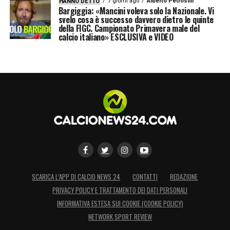
7 giorni ago
Alberto Petrosilli
HANNO DETTO
Bargiggia: «Mancini voleva solo la Nazionale. Vi
svelo cosa è successo davvero dietro le quinte
della FIGC. Campionato Primavera male del
calcio italiano» ESCLUSIVA e VIDEO
SCARICA L’APP DI CALCIO NEWS 24
CONTATTI
REDAZIONE
PRIVACY POLICY E TRATTAMENTO DEI DATI PERSONALI
INFORMATIVA ESTESA SUI COOKIE (COOKIE POLICY)
NETWORK SPORT REVIEW