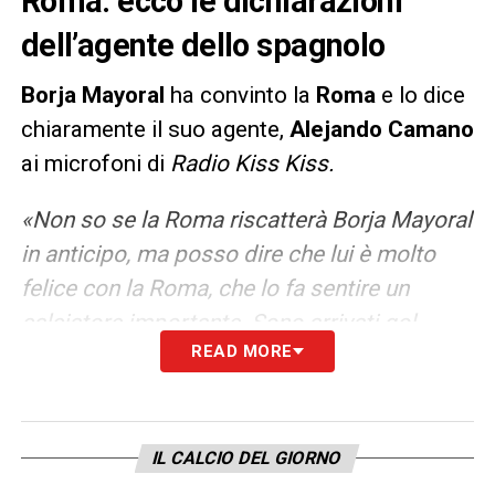
Roma: ecco le dichiarazioni
dell’agente dello spagnolo
Borja Mayoral
ha convinto la
Roma
e lo dice
chiaramente il suo agente,
Alejando Camano
ai microfoni di
Radio Kiss Kiss.
«Non so se la Roma riscatterà Borja Mayoral
in anticipo, ma posso dire che lui è molto
felice con la Roma, che lo fa sentire un
calciatore importante. Sono arrivati gol,
READ MORE
assist, partecipa al gioco. È parte integrante
del gruppo. Ripeto, a Roma è molto felice».
LA PLAYLIST DELLE NOSTRE TOP NEWS
IL CALCIO DEL GIORNO