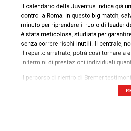
Il calendario della Juventus indica già una
contro la Roma. In questo big match, sal
minuto per riprendere il ruolo di leader 
è stata meticolosa, studiata per garantir
senza correre rischi inutili. Il centrale, n
il reparto arretrato, potrà così tornare a 
in termini di prestazioni individuali qua
Il percorso di rientro di Bremer testimo
approccio cauto e programmato, alternan
R
partite ufficiali. Questo metodo permette
forma ottimale, preparandosi per affront
propria condizione fisica. La tifoseria 
campo, pronto a difendere i colori bianco