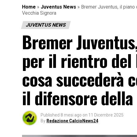
Home
»
Juventus News
»
Bremer Juventus, il piano 
Vecchia Signora
JUVENTUS NEWS
Bremer Juventus, 
per il rientro del
cosa succederà 
il difensore dell
Published
8 mesi ago
on
11 Dicembre 2025
By
Redazione CalcioNews24