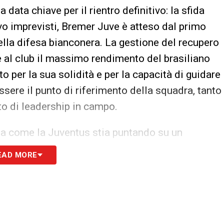
 data chiave per il rientro definitivo: la sfida
vo imprevisti, Bremer Juve è atteso dal primo
della difesa bianconera. La gestione del recupero
e al club il massimo rendimento del brasiliano
oto per la sua solidità e per la capacità di guidare
essere il punto di riferimento della squadra, tanto
nto di leadership in campo.
nia come la Juventus stia puntando su un
do allenamenti mirati e presenza graduale nelle
EAD MORE
 al giocatore di ritrovare progressivamente la
are sfide di alto livello senza compromettere la
attende con entusiasmo di rivedere Bremer Juve in
neri con la stessa intensità e sicurezza che lo