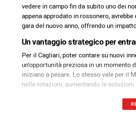
vedere in campo fin da subito uno dei nom
appena approdato in rossonero, avrebbe co
gara del nuovo anno, offrendo un impatto
Un vantaggio strategico per entr
Per il Cagliari, poter contare su nuovi in
un’opportunità preziosa in un momento del
iniziano a pesare. Lo stesso vale per il Mi
nelle rotazioni, aumentando le soluzioni 
La deroga concessa dalla Federcalcio velo
R
deposito dei contratti, rendendo immedia
prime ore della sessione.
Per i rossoblù, il 2 gennaio non sarà solt