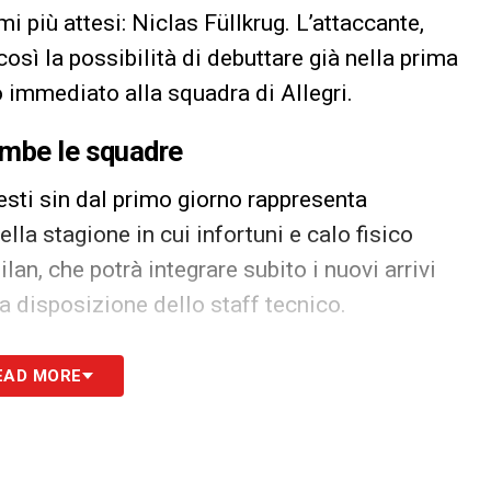
i più attesi: Niclas Füllkrug. L’attaccante,
sì la possibilità di debuttare già nella prima
 immediato alla squadra di Allegri.
ambe le squadre
nesti sin dal primo giorno rappresenta
la stagione in cui infortuni e calo fisico
lan, che potrà integrare subito i nuovi arrivi
a disposizione dello staff tecnico.
cizza infatti l’intero iter burocratico legato al
EAD MORE
tamente operativi gli acquisti conclusi nelle
anto il giorno delle firme, ma potrebbe