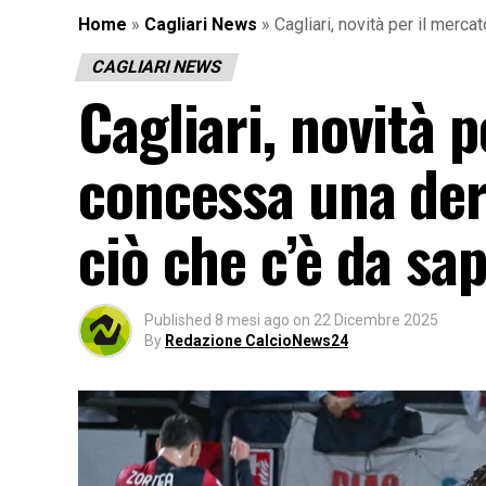
Home
»
Cagliari News
»
Cagliari, novità per il merc
CAGLIARI NEWS
Cagliari, novità 
concessa una der
ciò che c’è da sa
Published
8 mesi ago
on
22 Dicembre 2025
By
Redazione CalcioNews24