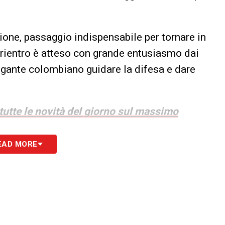
ione, passaggio indispensabile per tornare in
rientro è atteso con grande entusiasmo dai
 gigante colombiano guidare la difesa e dare
 tutte le novità del giorno sul massimo
EAD MORE
S