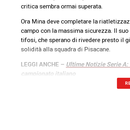
critica sembra ormai superata.
Ora Mina deve completare la riatletizzaz
campo con la massima sicurezza. Il suo 
tifosi, che sperano di rivedere presto il
solidità alla squadra di Pisacane.
LEGGI ANCHE –
Ultime Notizie Serie A:
campionato italiano
R
LA PLAYLIST DELLE NOSTRE TOP NEW