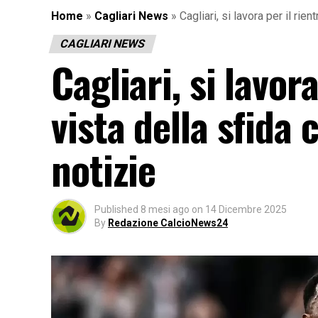
Home
»
Cagliari News
»
Cagliari, si lavora per il rie
CAGLIARI NEWS
Cagliari, si lavor
vista della sfida 
notizie
Published
8 mesi ago
on
14 Dicembre 2025
By
Redazione CalcioNews24