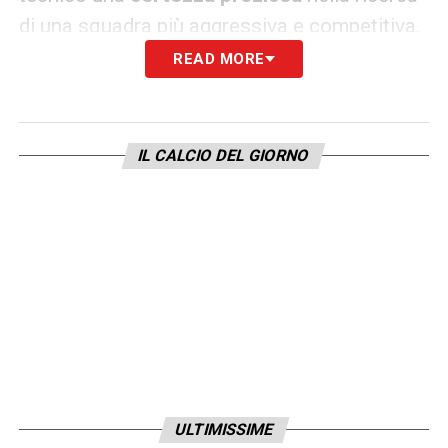
di una squadra più aggressiva e competitiva.
READ MORE
Se le prestazioni si manterranno su questo
livello, Rodriguez non solo diventerà un
fattore determinante nelle rotazioni
IL CALCIO DEL GIORNO
difensive, ma rappresenterà un
patrimonio
tecnico fondamentale
per il presente e il
futuro del Cagliari.
LEGGI ANCHE –
Ultime Notizie Serie A:
tutte le novità del giorno sul massimo
campionato italiano
LA PLAYLIST DELLE NOSTRE TOP NEWS
ULTIMISSIME