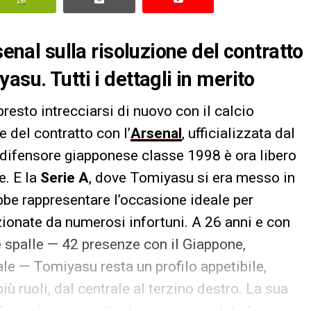
senal sulla risoluzione del contratto
asu. Tutti i dettagli in merito
resto intrecciarsi di nuovo con il calcio
 del contratto con l’
Arsenal
, ufficializzata dal
 difensore giapponese classe 1998 è ora libero
e. E la
Serie A
, dove Tomiyasu si era messo in
ebbe rappresentare l’occasione ideale per
zionate da numerosi infortuni. A 26 anni e con
e spalle — 42 presenze con il Giappone,
le — Tomiyasu resta un profilo appetibile,
più ruoli, dal centrale al terzino destro. La sua
fatto di essere attualmente svincolato lo