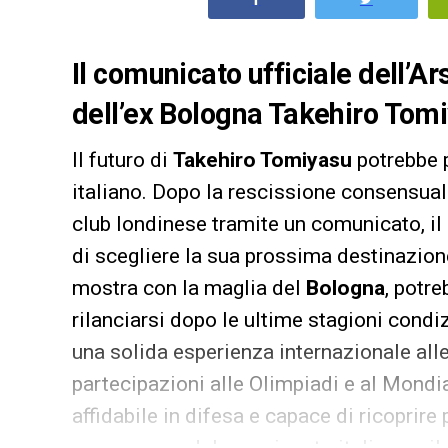
Il comunicato ufficiale dell’Ar
dell’ex Bologna Takehiro Tomiy
Il futuro di
Takehiro Tomiyasu
potrebbe p
italiano. Dopo la rescissione consensuale
club londinese tramite un comunicato, il
di scegliere la sua prossima destinazion
mostra con la maglia del
Bologna
, potr
rilanciarsi dopo le ultime stagioni condi
una solida esperienza internazionale all
partecipazioni alle Olimpiadi e al Mondia
affidabile in difesa e capace di ricoprire 
conoscenza del campionato italiano e il 