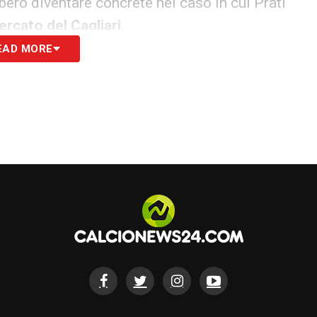
bero diventare concrete nel caso in cui Prati
rcato del Cagliari
.
EAD MORE
o alla linea mediana. Anche il reparto difensivo
ggiungere esperienza e solidità. In quest’ottica,
possibile ritorno di Alberto Dossena. Il
ssato con la maglia del Cagliari, è un profilo
enso della posizione e l’affidabilità nei momenti
 preannuncia intenso e strategico. La priorità
a stravolgere gli equilibri, puntando su giocatori
ime settimane saranno decisive per capire quali
e volto avrà il Cagliari nella seconda metà della
alvezza tranquilla e costruire basi solide per il