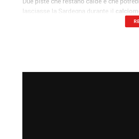
Due piste che restano calde e che potreb
lasciasse la Sardegna durante il
calciome
R
Le manovre rossoblù, però, non si ferman
è sotto osservazione, con l’obiettivo di a
proseguono i contatti con il Como per un 
difensore centrale, già protagonista in pa
molto apprezzato per la sua fisicità, il s
chiave della partita.
Il
calciomercato del Cagliari
, dunque, si
resta quella di rinforzare la squadra senz
funzionali al progetto tecnico. Le pross
trattative potranno andare in porto e qual
stagione, con l’obiettivo di centrare una s