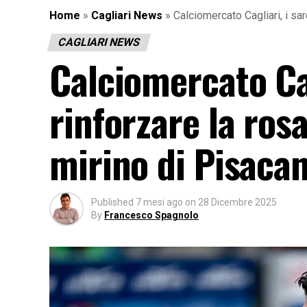
Home
»
Cagliari News
»
Calciomercato Cagliari, i sar
CAGLIARI NEWS
Calciomercato Cag
rinforzare la rosa
mirino di Pisacan
Published
7 mesi ago
on
28 Dicembre 2025
By
Francesco Spagnolo