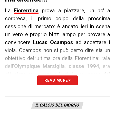
La
Fiorentina
prova a piazzare, un po’ a
sorpresa, il primo colpo della prossima
sessione di mercato: è andato ieri in scena
un vero e proprio blitz lampo per provare a
convincere
Lucas Ocampos
ad accettare i
viola. Ocampos non si può certo dire sia un
obiettivo dell’ultima ora della Fiorentina: l’ala
dell’
Olympique Marsiglia
,
classe 1994
, era
già stato avvicinato e trattato nel corso del
READ MORE
mercato di gennaio ed era una delle richieste
dell’allenatore
Paulo Sousa
. Allora, per
motivi di tempo e di prezzo, la Fiorentina fu
IL CALCIO DEL GIORNO
costretta a desistere, ma qualcosa adesso
potrebbe cambiare: Ocampos vorrebbe