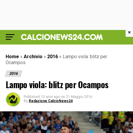
×
Home
»
Archivio
»
2016
»
Lampo viola: blitz per
Ocampos
2016
Lampo viola: blitz per Ocampos
Published
10 anni ago
on
21 Maggio 2016
By
Redazione CalcioNews24