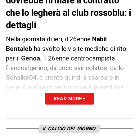
dovrebbe firmare il contratto
che lo legherà al club rossoblu: i
dettagli
Nella giornata di ieri, il 26enne
Nabil
Bentaleb
ha svolto le visite mediche di rito
per il
Genoa
. Il 26enne centrocampista
francoalgerino, da poco svincolatosi dallo
Schalke04
, è pronto quindi a sbarcare in
Serie A a abreve per rinforzare la mediana
rossoblu.
READ MORE
Come riportato dalla
Gazzetta dello Sport
, gli
ultimi dettagli del contratto verranno
IL CALCIO DEL GIORNO
sistemati nella giornata di domani, quando