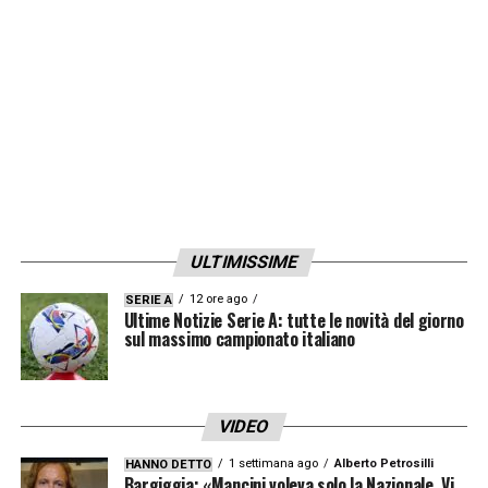
potrebbe arrivare anche l’annuncio ufficiale.
LA PLAYLIST DELLE NOSTRE TOP NEWS
ULTIMISSIME
12 ore ago
SERIE A
Ultime Notizie Serie A: tutte le novità del giorno
sul massimo campionato italiano
VIDEO
1 settimana ago
Alberto Petrosilli
HANNO DETTO
Bargiggia: «Mancini voleva solo la Nazionale. Vi