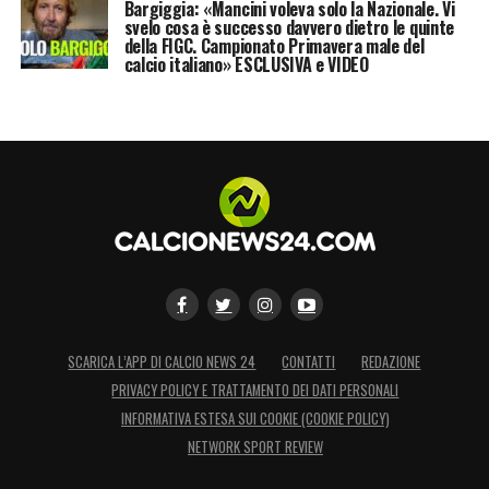
Bargiggia: «Mancini voleva solo la Nazionale. Vi
svelo cosa è successo davvero dietro le quinte
LA PLAYLIST DELLE NOSTRE TOP NEWS
della FIGC. Campionato Primavera male del
calcio italiano» ESCLUSIVA e VIDEO
SCARICA L’APP DI CALCIO NEWS 24
CONTATTI
REDAZIONE
PRIVACY POLICY E TRATTAMENTO DEI DATI PERSONALI
INFORMATIVA ESTESA SUI COOKIE (COOKIE POLICY)
NETWORK SPORT REVIEW