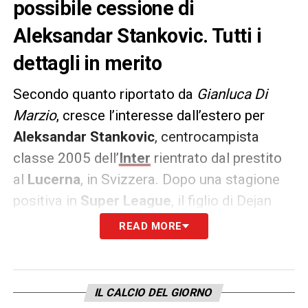
possibile cessione di
Aleksandar Stankovic. Tutti i
dettagli in merito
Secondo quanto riportato da
Gianluca Di
Marzio
, cresce l’interesse dall’estero per
Aleksandar Stankovic
, centrocampista
classe 2005 dell’
Inter
rientrato dal prestito
al
Lucerna
, in Svizzera. Dopo una stagione
positiva in
Super League
, il figlio di Dejan
Stankovic ha attirato l’attenzione di diversi
READ MORE
club europei, pronti a investire su di lui per il
futuro.
IL CALCIO DEL GIORNO
In particolare,
Stoccarda
e
Wolfsburg
dalla