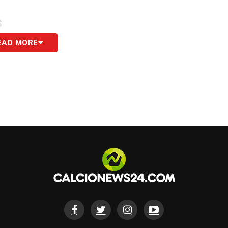
S
EAD MORE