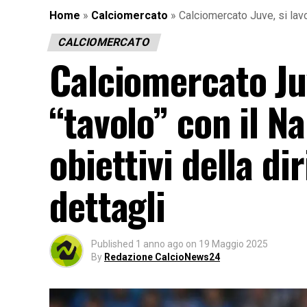
Home
»
Calciomercato
»
Calciomercato Juve, si lavora
CALCIOMERCATO
Calciomercato Juv
“tavolo” con il Na
obiettivi della di
dettagli
Published
1 anno ago
on
19 Maggio 2025
By
Redazione CalcioNews24