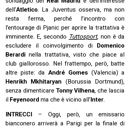
sondaggio del
Real Madrid
e dell’interesse
dell’
Atletico
. La Juventus osserva, ma non
resta ferma, perché l’incontro con
l’entourage di Pjanic per aprire la trattativa è
imminente. E, secondo
Tuttosport
, non è da
escludere il coinvolgimento di
Domenico
Berardi
nella trattativa, visto che piace al
club giallorosso. Nel frattempo, però, batte
altre piste: da
André Gomes
(Valencia) a
Henrikh Mkhitaryan
(Borussia Dortmund),
senza dimenticare
Tonny Vilhena
, che lascia
il
Feyenoord
ma che è vicino all’
Inter
.
INTRECCI
– Oggi, però, un emissario
bianconero arriverà a Parigi per la finale di