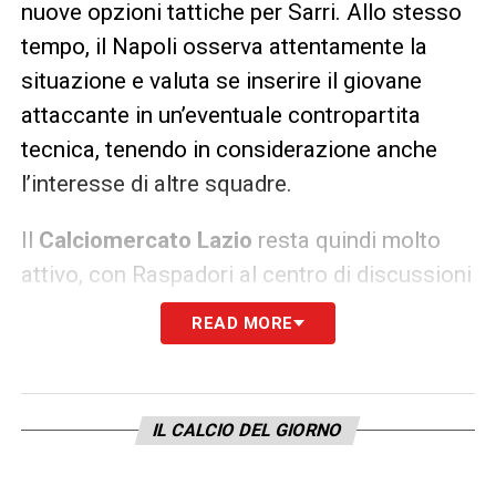
nuove opzioni tattiche per Sarri. Allo stesso
tempo, il Napoli osserva attentamente la
situazione e valuta se inserire il giovane
attaccante in un’eventuale contropartita
tecnica, tenendo in considerazione anche
l’interesse di altre squadre.
Il
Calciomercato Lazio
resta quindi molto
attivo, con Raspadori al centro di discussioni
e scenari che potrebbero trasformare la
READ MORE
squadra biancoceleste già nella sessione di
gennaio.
IL CALCIO DEL GIORNO
QUI:
TUTTE LE ULTIME NOTIZIE DI SERIE A