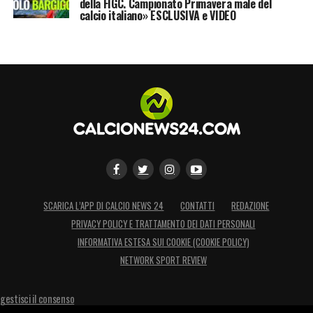
della FIGC. Campionato Primavera male del
calcio italiano» ESCLUSIVA e VIDEO
SCARICA L’APP DI CALCIO NEWS 24
CONTATTI
REDAZIONE
PRIVACY POLICY E TRATTAMENTO DEI DATI PERSONALI
INFORMATIVA ESTESA SUI COOKIE (COOKIE POLICY)
NETWORK SPORT REVIEW
gestisci il consenso