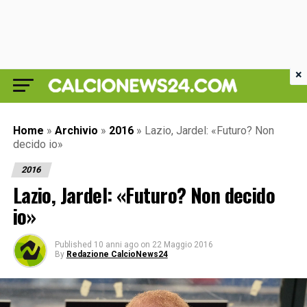
×
Home
»
Archivio
»
2016
»
Lazio, Jardel: «Futuro? Non
decido io»
2016
Lazio, Jardel: «Futuro? Non decido
io»
Published
10 anni ago
on
22 Maggio 2016
By
Redazione CalcioNews24