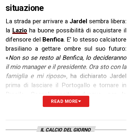
situazione
La strada per arrivare a
Jardel
sembra libera:
la
Lazio
ha buone possibilità di acquistare il
difensore del
Benfica
. E’ lo stesso calciatore
brasiliano a gettare ombre sul suo futuro:
«
Non so se resto al Benfica, lo decideranno
il mio manager e il presidente. Ora sto con la
famiglia e mi riposo
», ha dichiarato Jardel
prima di lasciare il Portogallo e tornare in
Brasile. Segnali positivi, dunque, per la
READ MORE
società biancoceleste, che ha in mente di
rivoluzionare la rosa dopo la stagione
travagliata che ha archiviato.
IL CALCIO DEL GIORNO