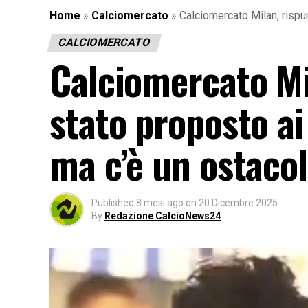
Home
»
Calciomercato
»
Calciomercato Milan, rispun
CALCIOMERCATO
Calciomercato Mi
stato proposto ai
ma c’è un ostacol
Published
8 mesi ago
on
20 Dicembre 2025
By
Redazione CalcioNews24