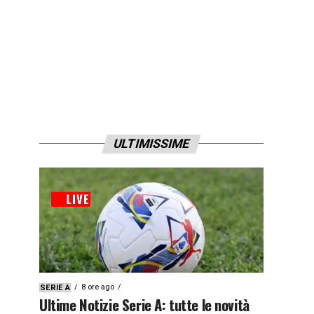
ULTIMISSIME
8 ore ago
SERIE A
Ultime Notizie Serie A: tutte le novità