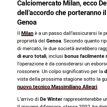
Calciomercato Milan, ecco De 
dell’accordo che porteranno il
Genoa
Il
Milan
è a un passo dall’assicurarsi le p
proprietà del
Genoa
. Secondo quanto ri
di mercato, le due società avrebbero ragg
di euro totali
, inclusi
bonus facilmente r
l’operazione è da considerarsi un esborso
rossonere. Un colpo significativo per la
d
vista della prossima stagione sotto la g
nuovo tecnico Massimiliano Allegri
.
L’arrivo di
De Winter
rappresenterebbe un 
Il giovane difensore, classe 2002, ha di