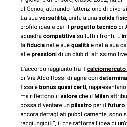
al Genoa, attirando l’attenzione di divers
La sua
versatilità
, unita a una
solida fisic
profilo ideale per il
progetto tecnico
di
squadra
competitiva
su tutti i fronti. L’
i
la
fiducia
nelle sue
qualità
e nella sua ca
alle
pressioni
di un club di altissimo liv
L’accordo raggiunto tra il
calciomercato
di Via Aldo Rossi di agire con
determina
fissa e
bonus quasi certi
, rappresentan
ma riflettono il
valore
che il
Milan
attrib
possa diventare un
pilastro
per il
futuro
ancora dettagliati pubblicamente, sono s
raggiungibili”, il che rafforza l’idea di 