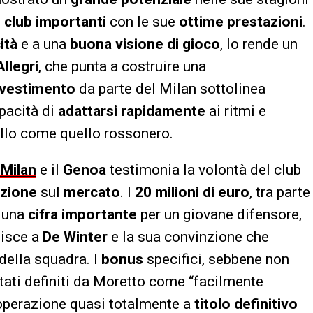
i
club importanti
con le sue
ottime prestazioni
.
ità
e a una
buona visione di gioco
, lo rende un
Allegri
, che punta a costruire una
nvestimento
da parte del Milan sottolinea
pacità di
adattarsi rapidamente
ai ritmi e
ello come quello rossonero.
 Milan
e il
Genoa
testimonia la volontà del club
zione
sul
mercato
. I
20 milioni di euro
, tra parte
o una
cifra importante
per un giovane difensore,
uisce a
De Winter
e la sua convinzione che
della squadra. I
bonus
specifici, sebbene non
tati definiti da Moretto come “facilmente
un’operazione quasi totalmente a
titolo definitivo