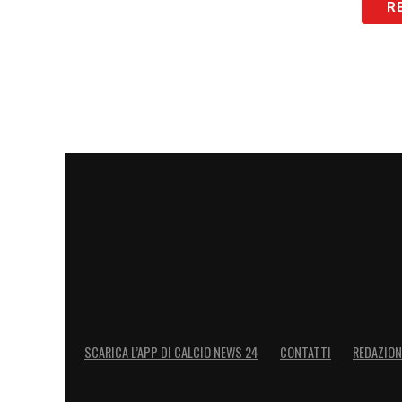
R
solida
,
compatta
e in grado di lottare per
La
velocità
con cui è stato raggiunto l’a
intenzione
da parte del club di
anticipa
prospetti
disponibili sul mercato. I tifo
ulteriori
mosse significative
nelle prossi
il
Milan
sempre più
forte
e
competitivo
.
LA PLAYLIST DELLE NOSTRE TOP NEW
SCARICA L’APP DI CALCIO NEWS 24
CONTATTI
REDAZION