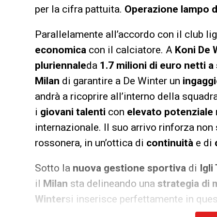
per la cifra pattuita.
Operazione lampo di 
Parallelamente all’accordo con il club lig
economica
con il calciatore. A
Koni De 
pluriennale
da
1.7 milioni di euro netti 
Milan
di garantire a De Winter un
ingagg
andrà a ricoprire all’interno della squadr
i
giovani talenti
con
elevato potenziale
internazionale. Il suo arrivo rinforza non
rossonera, in un’ottica di
continuità
e di
Sotto la
nuova gestione sportiva
di
Igli
il
Milan
sta delineando una
strategia di
Winter
si inserisce perfettamente in que
l’
esperienza
con il
talento emergente
. 