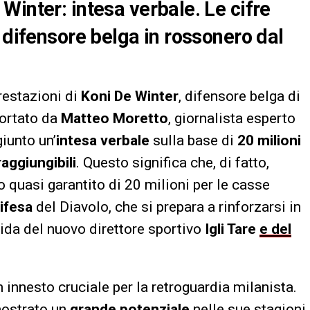
Winter: intesa verbale. Le cifre
 difensore belga in rossonero dal
restazioni di
Koni De Winter
, difensore belga di
portato da
Matteo Moretto
, giornalista esperto
iunto un’
intesa verbale
sulla base di
20 milioni
aggiungibili
. Questo significa che, di fatto,
 quasi garantito di 20 milioni per le casse
ifesa
del Diavolo, che si prepara a rinforzarsi in
uida del nuovo direttore sportivo
Igli Tare
e del
innesto cruciale per la retroguardia milanista.
mostrato un
grande potenziale
nelle sue stagioni