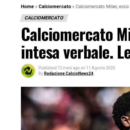
Home
»
Calciomercato
»
Calciomercato Milan, ecco D
CALCIOMERCATO
Calciomercato Mi
intesa verbale. Le
Published
12 mesi ago
on
11 Agosto 2025
By
Redazione CalcioNews24