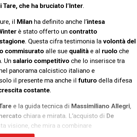
Tare, che ha bruciato l’Inter
.
ure, il
Milan
ha definito anche l’
intesa
Winter
è stato offerto un
contratto
a stagione
. Questa cifra testimonia la
volontà del
io commisurato
alle sue
qualità
e al
ruolo
che
a. Un
salario competitivo
che lo inserisce tra
nel panorama calcistico italiano e
 solo il presente ma anche il
futuro
della difesa
crescita costante
.
 Tare
e la guida tecnica di
Massimiliano Allegri
,
 mercato
chiara e mirata. L’acquisto di
De
sta visione, che mira a combinare
L’obiettivo è costruire una
squadra