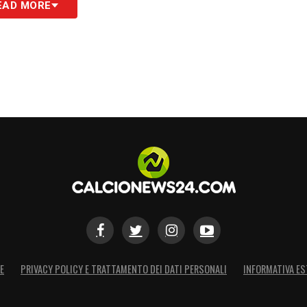
EAD MORE
 i
vertici
in tutte le competizioni.
ccordo per De Winter indica una
chiara
re la concorrenza
e di assicurarsi i
migliori
si rossoneri possono quindi attendersi
me settimane, con l’obiettivo di rendere
S
E
PRIVACY POLICY E TRATTAMENTO DEI DATI PERSONALI
INFORMATIVA ES