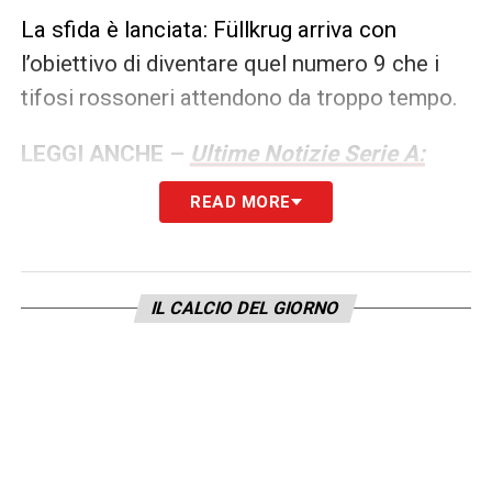
La sfida è lanciata: Füllkrug arriva con
l’obiettivo di diventare quel numero 9 che i
tifosi rossoneri attendono da troppo tempo.
LEGGI ANCHE –
Ultime Notizie Serie A:
tutte le novità del giorno sul massimo
READ MORE
campionato italiano
LA PLAYLIST DELLE NOSTRE TOP NEWS
IL CALCIO DEL GIORNO