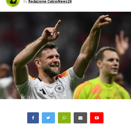
By
Redazione CalcioNews24