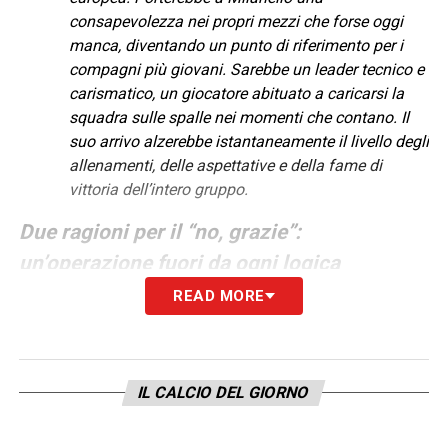
consapevolezza nei propri mezzi che forse oggi
manca, diventando un punto di riferimento per i
compagni più giovani. Sarebbe un leader tecnico e
carismatico, un giocatore abituato a caricarsi la
squadra sulle spalle nei momenti che contano. Il
suo arrivo alzerebbe istantaneamente il livello degli
allenamenti, delle aspettative e della fame di
vittoria dell’intero gruppo.
Due ragioni per il “no, grazie”:
un’operazione fuori da ogni logica
READ MORE
Un costo da fuoriclasse che sfonderebbe ogni
parametro. Il Borussia Dortmund, dopo averlo
preso dallo Stoccarda, ora detiene un asset di
valore mondiale. Per privarsi del capocannoniere
IL CALCIO DEL GIORNO
della Champions, la richiesta partirebbe da una
base non inferiore ai 70-80 milioni di euro. Una