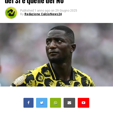
del Sì e quelle del No
Published
1 anno ago
on
29 Giugno 2025
By
Redazione CalcioNews24