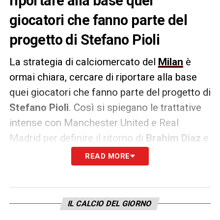
riportare alla base quei
giocatori che fanno parte del
progetto di Stefano Pioli
La strategia di calciomercato del
Milan
è
ormai chiara, cercare di riportare alla base
quei giocatori che fanno parte del progetto di
Stefano
Pioli
. Così si spiegano le trattative
intense con Manchester United e Real
Madrid per definire il ritorno di
Brahim
Diaz
e
Diogo
Dalot
.
READ MORE
Proprio quest’ultimo nelle ultime ore si è
riavvicinato ai rossoneri che aspettano di
IL CALCIO DEL GIORNO
definire gli ultimi dettagli.