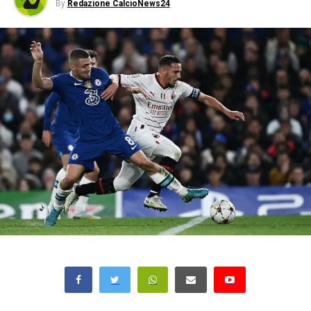
By
Redazione CalcioNews24