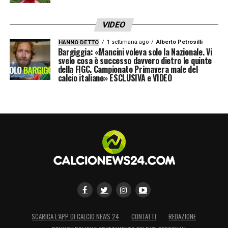
VIDEO
1 settimana ago
Alberto Petrosilli
HANNO DETTO
Bargiggia: «Mancini voleva solo la Nazionale. Vi
svelo cosa è successo davvero dietro le quinte
della FIGC. Campionato Primavera male del
calcio italiano» ESCLUSIVA e VIDEO
SCARICA L’APP DI CALCIO NEWS 24
CONTATTI
REDAZIONE