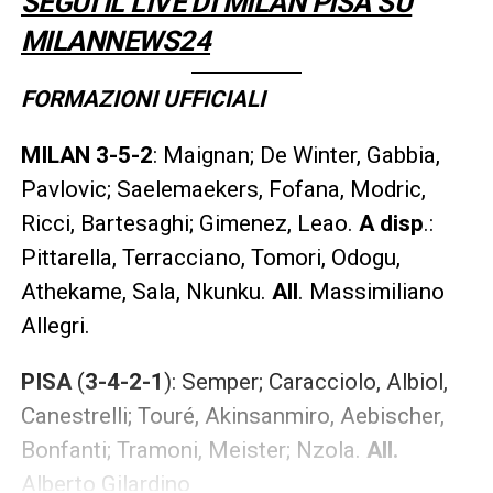
SEGUI IL LIVE DI MILAN PISA SU
MILANNEWS24
FORMAZIONI UFFICIALI
MILAN 3-5-2
: Maignan; De Winter, Gabbia,
Pavlovic; Saelemaekers, Fofana, Modric,
Ricci, Bartesaghi; Gimenez, Leao.
A disp
.:
Pittarella, Terracciano, Tomori, Odogu,
Athekame, Sala, Nkunku.
All
. Massimiliano
Allegri.
PISA
(
3-4-2-1
): Semper; Caracciolo, Albiol,
Canestrelli; Touré, Akinsanmiro, Aebischer,
Bonfanti; Tramoni, Meister; Nzola.
All.
Alberto Gilardino