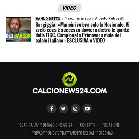
VIDEO
1 settimana ago
Alberto Petrosilli
HANNO DETTO
Bargiggia: «Mancini voleva solo la Nazionale. Vi
svelo cosa è successo davvero dietro le quinte
della FIGC. Campionato Primavera male del
calcio italiano» ESCLUSIVA e VIDEO
SCARICA L’APP DI CALCIO NEWS 24
CONTATTI
REDAZIONE
PRIVACY POLICY E TRATTAMENTO DEI DATI PERSONALI