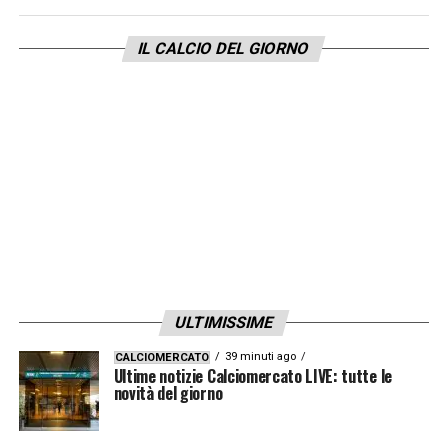
semplice osservazione si passerà a un
affondo reale nella prossima finestra di
IL CALCIO DEL GIORNO
mercato, ma una cosa è chiara: nel
Calciomercato Milan
i riflettori sono puntati
su Muharemovic e Idzes.
LEGGI ANCHE LE ULTIME DI SERIE A
LA PLAYLIST DELLE NOSTRE TOP NEWS
ULTIMISSIME
39 minuti ago
CALCIOMERCATO
Ultime notizie Calciomercato LIVE: tutte le
novità del giorno