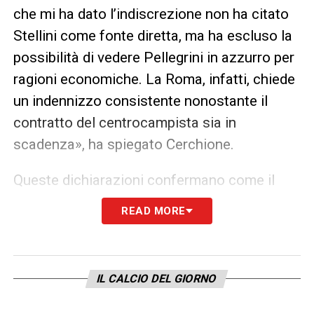
che mi ha dato l’indiscrezione non ha citato
Stellini come fonte diretta, ma ha escluso la
possibilità di vedere Pellegrini in azzurro per
ragioni economiche. La Roma, infatti, chiede
un indennizzo consistente nonostante il
contratto del centrocampista sia in
scadenza», ha spiegato Cerchione.
Queste dichiarazioni confermano come il
calciomercato del Napoli
sia attualmente
READ MORE
orientato a valorizzare giovani promettenti
che possano integrarsi rapidamente nel
gruppo e rispondere alle esigenze tattiche di
IL CALCIO DEL GIORNO
Conte. Il club partenopeo, infatti, sta
cercando giocatori che offrano duttilità e