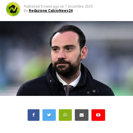
Published
8 mesi ago
on
7 Dicembre 2025
By
Redazione CalcioNews24