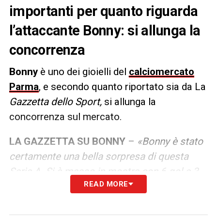
importanti per quanto riguarda
l’attaccante Bonny: si allunga la
concorrenza
Bonny
è uno dei gioielli del
calciomercato
Parma
, e secondo quanto riportato sia da La
Gazzetta dello Sport,
si allunga la
concorrenza sul mercato.
LA GAZZETTA SU BONNY
–
«Bonny è stato
certamente una bella sorpresa di questa
Serie A. Si è messo in mostra con 6 gol e 3
READ MORE
assist. Quando l’allenatore del Parma era
Fabio Pecchia, Bonny agiva da classico
centravanti. Ora, con il tecnico romeno che