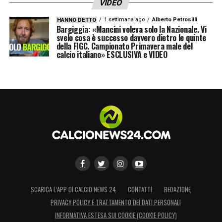
VIDEO
1 settimana ago
Alberto Petrosilli
LA PLAYLIST DELLE NOSTRE TOP NEWS
HANNO DETTO
Bargiggia: «Mancini voleva solo la Nazionale. Vi
svelo cosa è successo davvero dietro le quinte
della FIGC. Campionato Primavera male del
calcio italiano» ESCLUSIVA e VIDEO
SCARICA L’APP DI CALCIO NEWS 24
CONTATTI
REDAZIONE
PRIVACY POLICY E TRATTAMENTO DEI DATI PERSONALI
INFORMATIVA ESTESA SUI COOKIE (COOKIE POLICY)