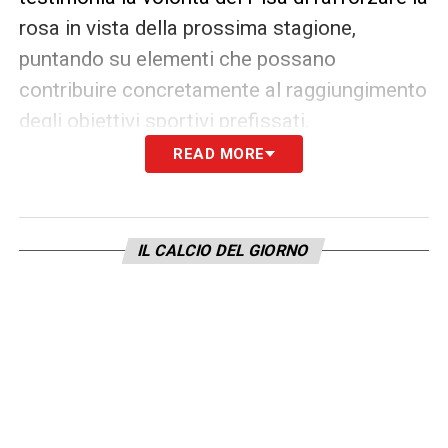
rosa in vista della prossima stagione,
puntando su elementi che possano
contribuire concretamente al raggiungimento
degli obiettivi sportivi prefissati.
READ MORE
Il
Calciomercato Pisa
si presenta quindi
intenso e dinamico, con la società pronta a
fare investimenti mirati per costruire una
IL CALCIO DEL GIORNO
squadra competitiva e ambiziosa.
LA PLAYLIST DELLE NOSTRE TOP NEWS