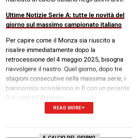
Ultime Notizie Serie A: tutte le novità del
giorno sul massimo campionato italiano
Per capire come il Monza sia riuscito a
risalire immediatamente dopo la
retrocessione del 4 maggio 2025, bisogna
riavvolgere il nastro. Quel giorno, dopo tre
stagioni consecutive nella massima serie, i
biancorossi scivolarono in B con un pesante
0‑4 contro l’Atalanta.
READ MORE
L’addio di Palladino, artefice di due salvezze,
aveva lasciato un vuoto che né Nesta né
Bocchetti erano riusciti a colmare. Ma quella
IL CALCIO DEL GIORNO