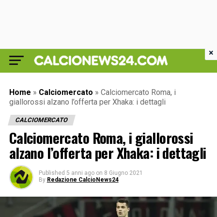
×
Home
»
Calciomercato
»
Calciomercato Roma, i
giallorossi alzano l’offerta per Xhaka: i dettagli
CALCIOMERCATO
Calciomercato Roma, i giallorossi
alzano l’offerta per Xhaka: i dettagli
Published
5 anni ago
on
8 Giugno 2021
By
Redazione CalcioNews24