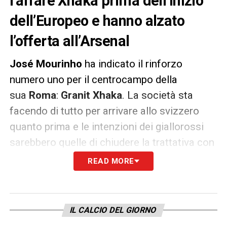
l’affare Xhaka prima dell’inizio
dell’Europeo e hanno alzato
l’offerta all’Arsenal
José Mourinho
ha indicato il rinforzo
numero uno per il centrocampo della
sua
Roma
:
Granit Xhaka
. La società sta
facendo di tutto per arrivare allo svizzero
quanto prima e le intenzioni dei giallorossi
sarebbero quelle di chiudere la trattativa con
l’
Arsenal
prima dell’inizio dell’Europeo.
READ MORE
Secondo quanto riportato dal Leggo, il club
capitolino avrebbe alzato l’offerta a
20
IL CALCIO DEL GIORNO
milioni
avvicinandosi ai 25 chiedi dai