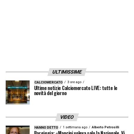
Gunners. Nell’affare potrebbe rientrare
anche
Under
come pedina di
scambio.
Xhaka
, intanto, si allena con la
Nazionale svizzera in attesa di diventare un
nuovo calciatore della
Roma
.
LA PLAYLIST DELLE NOSTRE TOP NEWS
ULTIMISSIME
3 ore ago
CALCIOMERCATO
Ultime notizie Calciomercato LIVE: tutte le
novità del giorno
VIDEO
1 settimana ago
Alberto Petrosilli
HANNO DETTO
Bargiggia: «Mancini voleva solo la Nazionale. Vi