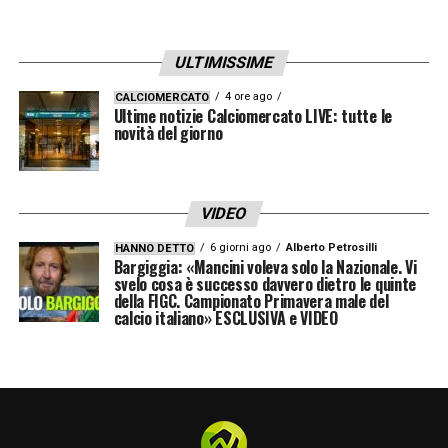
esigenze tecniche e alla sostenibilità
finanziaria.
ULTIMISSIME
4 ore ago
CALCIOMERCATO
Ultime notizie Calciomercato LIVE: tutte le
LA PLAYLIST DELLE NOSTRE TOP NEWS
novità del giorno
VIDEO
6 giorni ago
Alberto Petrosilli
HANNO DETTO
Bargiggia: «Mancini voleva solo la Nazionale. Vi
svelo cosa è successo davvero dietro le quinte
della FIGC. Campionato Primavera male del
calcio italiano» ESCLUSIVA e VIDEO