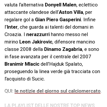
valuta l’alternativa
Donyell Malen
, eclettico
attaccante olandese dell’
Aston Villa
, per
regalare gol a
Gian Piero Gasperini
. Infine
l’
Inter
, che guarda ai talenti del domani in
Croazia. I
nerazzurri
hanno messo nel
mirino
Leon Jakirovic
, difensore mancino
classe 2008 della
Dinamo Zagabria
, e sono
in fase avanzata per il centrale del 2007
Branimir
Mlacic
dell’Hajduk Spalato,
proseguendo la linea verde già tracciata con
l’acquisto di Sucic.
QUI:
le notizie del giorno sul calciomercato
.
LA PLAYLIST DELLE NOSTRE TOP NEWS