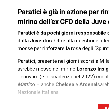
Paratici è già in azione per ri
mirino dell’ex CFO della Juve 
Paratici è da pochi giorni responsabil
dalla
Juventus
. Oltre alla questione alle
mosse per rinforzare la rosa degli ‘Spurs’
Paratici, presente nei giorni scorsi a Mi
avrebbe messo nel mirino
Lorenzo Insi
rinnovare (è in scadenza nel 2022) con i
Mattin
o – anche
Chelsea
e
Arsenal
sareb
Nazionale italiana.
LA PLAYLIST DELLE NOSTRE TOP NEW
R