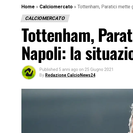
Home
»
Calciomercato
»
Tottenham, Paratici mette g
CALCIOMERCATO
Tottenham, Parati
Napoli: la situazi
Published
5 anni ago
on
25 Giugno 2021
By
Redazione CalcioNews24