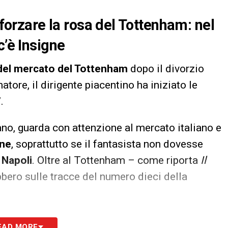
nforzare la rosa del Tottenham: nel
c’è Insigne
e del mercato del Tottenham
dopo il divorzio
natore, il dirigente piacentino ha iniziato le
.
lano, guarda con attenzione al mercato italiano e
gne
, soprattutto se il fantasista non dovesse
l
Napoli
. Oltre al Tottenham – come riporta
Il
bero sulle tracce del numero dieci della
S
EAD MORE