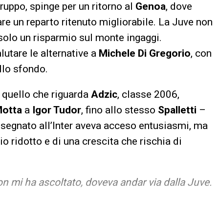
gruppo, spinge per un ritorno al
Genoa
, dove
re un reparto ritenuto migliorabile. La Juve non
solo un risparmio sul monte ingaggi.
lutare le alternative a
Michele Di Gregorio
, con
llo sfondo.
 quello che riguarda
Adzic
, classe 2006,
Motta
a
Igor Tudor
, fino allo stesso
Spalletti
–
ol segnato all’Inter aveva acceso entusiasmi, ma
o ridotto e di una crescita che rischia di
n mi ha ascoltato, doveva andar via dalla Juve.