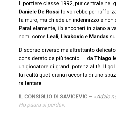
Il portiere classe 1992, pur centrale nel 
Daniele De Rossi
lo vorrebbe per rafforza
fa muro, ma chiede un indennizzo e non 
Parallelamente, i bianconeri iniziano a va
nomi come
Leali
,
Livakovic
e
Mandas
su
Discorso diverso ma altrettanto delicato
considerato da più tecnici – da
Thiago 
un giocatore di grandi potenzialità. Il g
la realtà quotidiana racconta di uno spazi
rallentare.
IL CONSIGLIO DI SAVICEVIC
–
«Adzic no
Ho paura si perda».