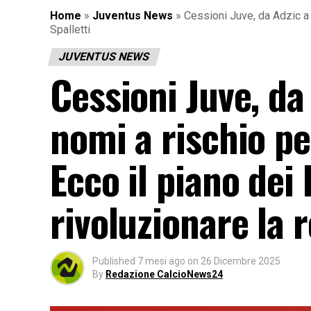
Home
»
Juventus News
»
Cessioni Juve, da Adzic a P
Spalletti
JUVENTUS NEWS
Cessioni Juve, da 
nomi a rischio pe
Ecco il piano dei
rivoluzionare la r
Published
7 mesi ago
on
26 Dicembre 2025
By
Redazione CalcioNews24