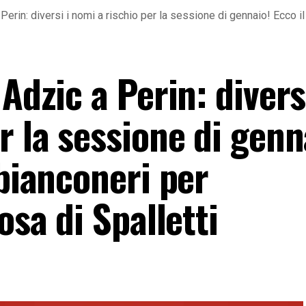
erin: diversi i nomi a rischio per la sessione di gennaio! Ecco il
Adzic a Perin: diversi
r la sessione di genn
 bianconeri per
osa di Spalletti