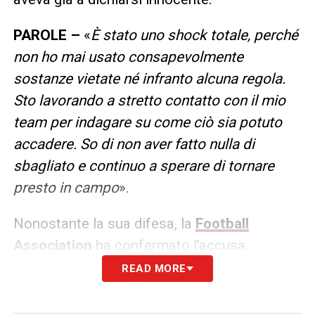
PAROLE –
«
È stato uno shock totale, perché
non ho mai usato consapevolmente
sostanze vietate né infranto alcuna regola.
Sto lavorando a stretto contatto con il mio
team per indagare su come ciò sia potuto
accadere. So di non aver fatto nulla di
sbagliato e continuo a sperare di tornare
presto in campo
».
Nonostante la sua difesa, la
Football
Association
ha confermato l’accusa.
READ MORE
ACCUSA –
«
Mykhailo Mudryk è stato
accusato di violazioni del Regolamento