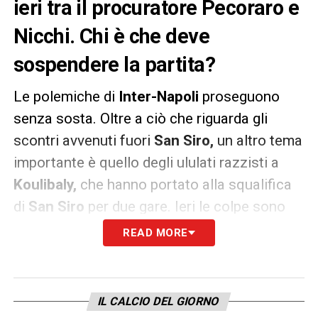
ieri tra il procuratore Pecoraro e
Nicchi. Chi è che deve
sospendere la partita?
Le polemiche di
Inter-Napoli
proseguono
senza sosta. Oltre a ciò che riguarda gli
scontri avvenuti fuori
San Siro,
un altro tema
importante è quello degli ululati razzisti a
Koulibaly,
che hanno portato alla squalifica
di
San Siro
per due gare. Ieri le colpe sono
rimbalzate, tra il procuratore
Pecoraro
che
READ MORE
chiedeva la sospensione della partita e il
presidente dell’Aia
Nicchi
che lo invitava ad
occuparsi del suo lavoro. Ma secondo il
IL CALCIO DEL GIORNO
regolamento,
a chi spetta sospendere la