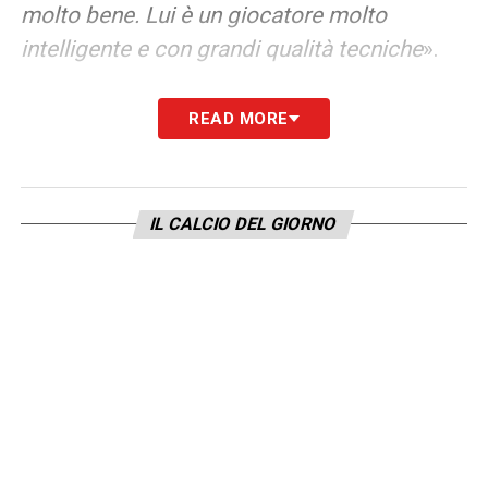
molto bene. Lui è un giocatore molto
intelligente e con grandi qualità tecniche
».
SETTIMANA TRANQUILLA –
«
Vediamo!
»
READ MORE
LA PLAYLIST DELLE NOSTRE TOP NEWS
IL CALCIO DEL GIORNO