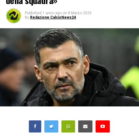
della squadra»
Published
1 anno ago
on
8 Marzo 2025
By
Redazione CalcioNews24