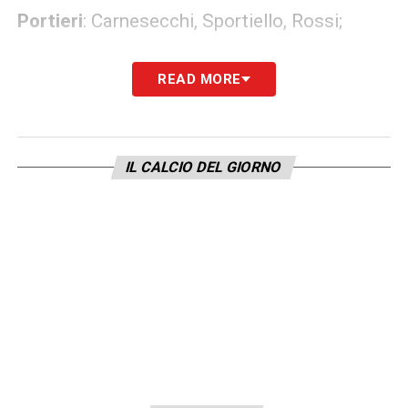
Portieri
: Carnesecchi, Sportiello, Rossi;
Difensori
: Ahanor, Scalvini, Kolasinac,
READ MORE
Bernasconi, Zappacosta, Hien;
Centrocampisti
: Ederson, Brescianini, De
IL CALCIO DEL GIORNO
Roon, Samardzic, Maldini, Musah, Zalewski;
Attaccanti
: De Ketelaere, Krstovic,
Scamacca, Sulemana.
LA PLAYLIST DELLE NOSTRE TOP NEWS