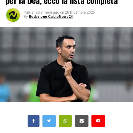
per la Dea, ecco la lista completa
Published
8 mesi ago
on
20 Dicembre 2025
By
Redazione CalcioNews24