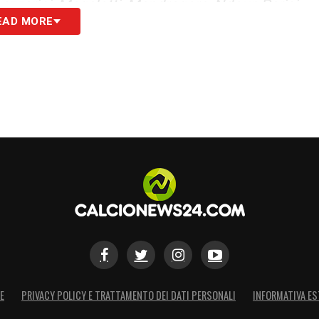
ezzerini, Magalotti, Mandragora, Ndour, Parisi,
EAD MORE
E
PRIVACY POLICY E TRATTAMENTO DEI DATI PERSONALI
INFORMATIVA ES