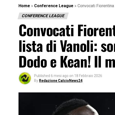
Home
»
Conference League
»
Convocati Fiorentina 
CONFERENCE LEAGUE
Convocati Fiorenti
lista di Vanoli: s
Dodo e Kean! Il m
Published
6 mesi ago
on
18 Febbraio 2026
By
Redazione CalcioNews24