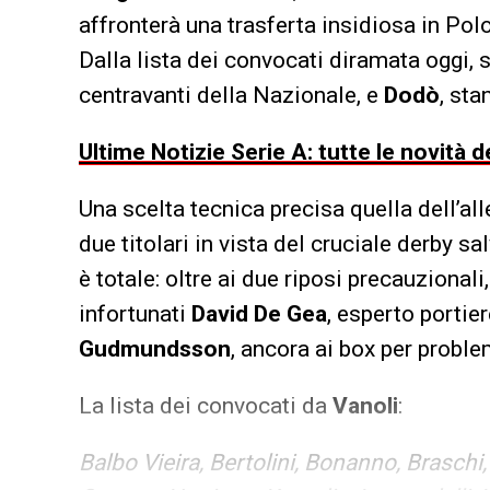
affronterà una trasferta insidiosa in Pol
Dalla lista dei convocati diramata oggi, 
centravanti della Nazionale, e
Dodò
, sta
Ultime Notizie Serie A: tutte le novità
Una scelta tecnica precisa quella dell’al
due titolari in vista del cruciale derby s
è totale: oltre ai due riposi precauzionali,
infortunati
David De Gea
, esperto portie
Gudmundsson
, ancora ai box per problem
La lista dei convocati da
Vanoli
:
Balbo Vieira, Bertolini, Bonanno, Braschi, 