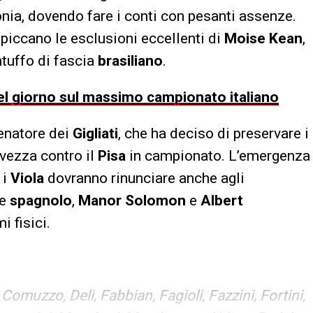
onia, dovendo fare i conti con pesanti assenze.
spiccano le esclusioni eccellenti di
Moise Kean
,
ntuffo di fascia
brasiliano
.
 del giorno sul massimo campionato italiano
lenatore dei
Gigliati
, che ha deciso di preservare i
alvezza contro il
Pisa
in campionato. L’emergenza
 i
Viola
dovranno rinunciare anche agli
re
spagnolo
,
Manor Solomon
e
Albert
i fisici.
Comuzzo, Deli, Fabbian, Fagioli, Fazzini, Fortini,