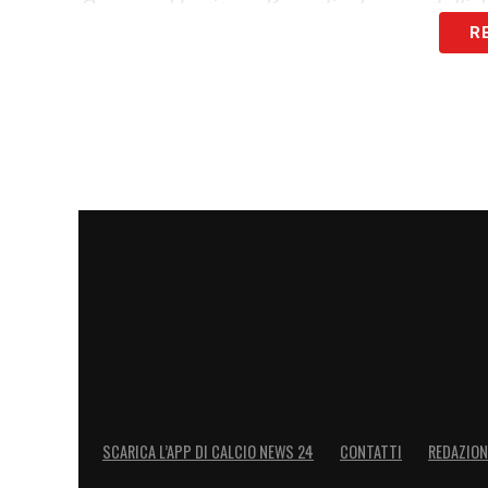
Gosens, Harrison, Kouadio, Leonardelli, L
R
Piccoli, Pongračić, Ranieri, Sadotti
SCARICA L’APP DI CALCIO NEWS 24
CONTATTI
REDAZION