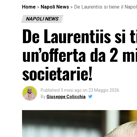
Home
»
Napoli News
»
De Laurentiis si tiene il Napoli
NAPOLI NEWS
De Laurentiis si t
un’offerta da 2 mi
societarie!
Published
3 mesi ago
on
23 Maggio 2026
By
Giuseppe Colicchia