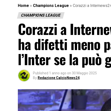
Home
»
Champions League
»
Corazzi a Internews24.
CHAMPIONS LEAGUE
Corazzi a Intern
ha difetti meno p
l’Inter se la può 
Published
1 anno ago
on
30 Maggio 2025
By
Redazione CalcioNews24