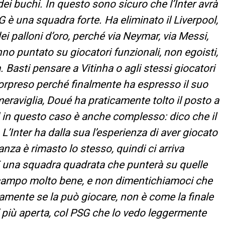
ei buchi. In questo sono sicuro che l’Inter avrà
SG è una squadra forte. Ha eliminato il Liverpool,
i palloni d’oro, perché via Neymar, via Messi,
 puntato su giocatori funzionali, non egoisti,
asti pensare a Vitinha o agli stessi giocatori
rpreso perché finalmente ha espresso il suo
meraviglia, Doué ha praticamente tolto il posto a
d in questo caso è anche complesso: dico che il
L’Inter ha dalla sua l’esperienza di aver giocato
nza è rimasto lo stesso, quindi ci arriva
È una squadra quadrata che punterà su quelle
n campo molto bene, e non dimentichiamoci che
uramente se la può giocare, non è come la finale
’ più aperta, col PSG che lo vedo leggermente