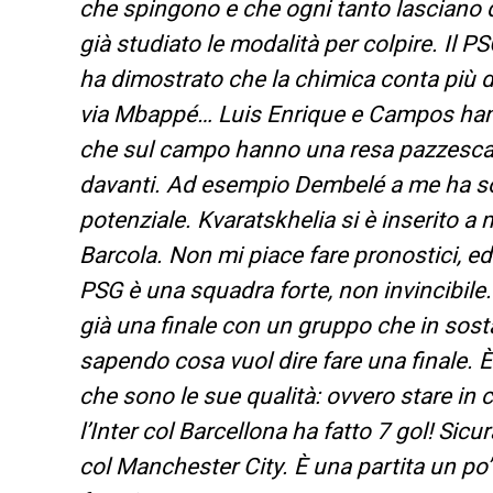
che spingono e che ogni tanto lasciano d
già studiato le modalità per colpire. Il P
ha dimostrato che la chimica conta più de
via Mbappé… Luis Enrique e Campos hanno
che sul campo hanno una resa pazzesca. B
davanti. Ad esempio Dembelé a me ha so
potenziale. Kvaratskhelia si è inserito a 
Barcola. Non mi piace fare pronostici, e
PSG è una squadra forte, non invincibile. 
già una finale con un gruppo che in sosta
sapendo cosa vuol dire fare una finale. 
che sono le sue qualità: ovvero stare i
l’Inter col Barcellona ha fatto 7 gol! Sic
col Manchester City. È una partita un po